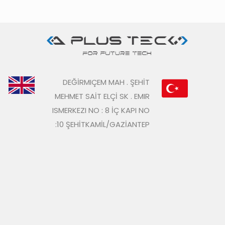
DEĞİRMIÇEM MAH . ŞEHİT
MEHMET SAİT ELÇİ SK . EMIR
ISMERKEZI NO : 8 İÇ KAPI NO
:10 ŞEHİTKAMİL/GAZİANTEP