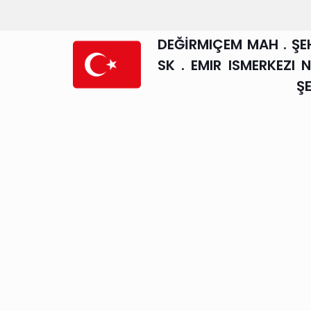
DEĞİRMIÇEM MAH . ŞE
SK . EMIR ISMERKEZI 
Ş