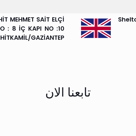
HİT MEHMET SAİT ELÇİ
71-75
NO : 8 İÇ KAPI NO :10
EHİTKAMİL/GAZİANTEP
تابعنا الان