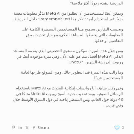
الدردشة ليقدم ردودًا أكثر ملاءمة”.
ويمكن أيضًا للمستخدمين أن يطلبوا من Meta AI تذكّر معلومات معينة
يدويًا عبر استخدام أمر: “تذكر هذا Remember This” داخل الدردشة.
وبحسب التقارير، ستمنح ميتا المستخدمين السيطرة الكاملة على
المعلومات التي يحفظها المساعد الذكي، مع خيار تحديث بعض
التفاصيل أو حذفها.
ومن خلال هذه الميزة، سيكون مستوى التخصيص الذي يقدمه المساعد
الذكي Meta AI أفضل مما هو عليه الآن، وهي ميزة موجودة أيضًا في
روبوت الدردشة الشهير ChatGPT.
وما زالت هذه الميزة قيد التطوير حاليًا، ومن المتوقع طرحها لعامة
المستخدمين قريبًا.
وفي وقت سابق، أتاح واتساب إمكانية التحدث مع Meta AI باستخدام
الرسائل الصوتية. وبعد تحديث جديد، أصبح روبوت Meta AI متاحًا في
43 دولة حول العالم، ومن المنتظر إتاحته في دول الشرق الأوسط خلال
وقتٍ قريب.
Share
0