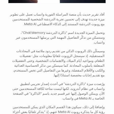
أفاد تقرير حديث بأن منصة المراسلة الفورية واتساب تعمل على تطوير
ميزة جديدة تهدف إلى تحسين تجربة الدردشة الشخصية للمستخدمين
مع روبوت الدردشة المستند إلى الذكاء الاصطناعي Meta AI.
وتحمل الميزة الجديدة اسم “ذاكرة الدردشة Chat Memory”،
وستتمكن من تذكّر التفاصيل المهمة التي يرسلها المستخدمون عبر
واتساب.
وسيمكّن ذلك الروبوت الذكي من تقديم ردود ملائمة في المحادثات
المستقبلية، إذ سيسجل الروبوت تلقائيًا معلومات، مثل: تفضيلات
الطعام، ومواعيد أيام الميلاد، والاهتمامات الشخصية، وحتى التفضيلات
المتعلقة بأسلوب المحادثة. كما سيتمكن من تذكر الحساسية الغذائية
والكتب والأفلام المفضلة، وغيرها من التفاصيل التي تخص المستخدم،
مع تقديم إجابات مخصصة استنادًا إليها.
ورُصدت ميزة “ذاكرة الدردشة” في أحدث إصدار تجريبي لتطبيق
واتساب في نظام أندرويد، لكنها ليست متاحة لكافة المستخدمين حتى
الآن. ويمكن الوصول إليها عبر قسم جديد باسم “الذاكرة” في الصفحة
الخاصة بـ Meta AI في واتساب.
وإضافةً إلى ذلك، سيكون هذا القسم المكان الذي يمكن للمستخدمين
رؤية كل ما يتذكره روبوت Meta AI عنهم، إذ “يتذكر تلقائيًا بعض أجزاء