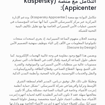
التكامل مع منصة (Kaspersky
Appicenter):
تتكامل البوابة مع منصة (Kaspersky Appicenter)، وتدعم الإدارة
المركزية عبر مركز كاسبرسكي الأمني، كما أنها تساعد المؤسسات في
تحسين عمليات الأمن السيبراني الخاصة بها مع تقليل تكاليف البنية
التحتية للشبكة.
ويجسد الحلان مفهوم المناعة السيبرانية، إذ يجري استحداث منتجات
تكنولوجيا المعلومات من الألف إلى الياء بتوظيف منهجية التصميم الآمن
(Secure by Design).
ويضمن هذا النهج وجود مقاومة في وجه غالبية الهجمات الإلكترونية. كما
تحظى حلول المناعة الرقمية بإقبال لافت في القطاعات التي تستلزم
مستويات عالية من متطلبات الأمن السيبراني، والموثوقية، والقدرة
على التنبؤ، ومنها: القطاع الصناعي، وقطاع الطاقة، والبتروكيماويات،
والنقل والخدمات اللوجستية، والرعاية الصحية، وأنظمة المدن الذكية.
وتعليقًا على ذلك، قال توفيق درباس، المدير العام لمنطقة الشرق
الأوسط وتركيا وأفريقيا في شركة كاسبرسكي: “تشكل حماية أنظمة
إنترنت الأشياء، وخاصة في البيئات الصناعية، مشكلة يمكن ألا تكون
معالجتها سهلة. فقد لا تكون التدابير التقليدية كافية لحماية أجهزة إنترنت
الأشياء، مما يتطلب اعتماد حلول أمنية متخصصة. وبفضل حلولنا المنيعة
سيبرانيًا، يمكن للعملاء حماية أجهزة إنترنت الأشياء الخاصة بهم وإدارتها