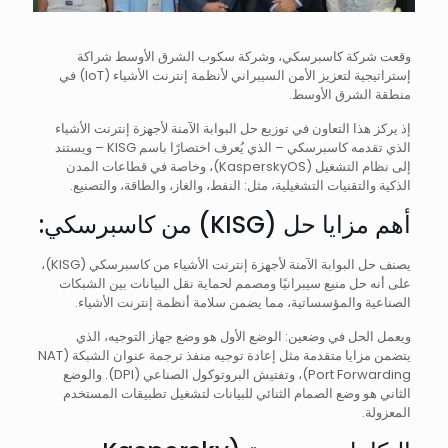
وقعت شركة كاسبرسكي، وشركة سكوب الشرق الأوسط شراكة
إستراتيجية لتعزيز الأمن السيبراني لأنظمة إنترنت الأشياء (IoT) في
منطقة الشرق الأوسط.
إذ يركز هذا التعاون في توزيع حل البوابة الآمنة لأجهزة إنترنت الأشياء
الذي تقدمه كاسبرسكي – الذي يُعرف اختصارًا باسم KISG – ويستند
إلى نظام التشغيل (KasperskyOS)، وخاصة في قطاعات المدن
الذكية والتقنيات التشغيلية، مثل: النفط، والغاز، والطاقة، والتصنيع.
أهم مزايا حل (KISG) من كاسبرسكي:
يصنف حل البوابة الآمنة لأجهزة إنترنت الأشياء من كاسبرسكي (KISG)،
على أنه حل منيع سيبرانيًا ومصمم لحماية نقل البيانات بين الشبكات
الصناعية والمؤسساتية، مما يضمن سلامة أنظمة إنترنت الأشياء.
ويعمل الحل في وضعين: الوضع الأول هو وضع جهاز التوجيه، الذي
يتضمن مزايا متقدمة مثل إعادة توجيه منفذ ترجمة عنوان الشبكة (NAT
Port Forwarding)، وتفتيش البروتوكول الصناعي (DPI). والوضع
الثاني هو وضع الصمام الثنائي للبيانات لتشغيل تطبيقات المستخدم
المعزولة.