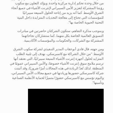
من خلال وحدة تحكم إدارية مركزية واحدة. ويؤكد التعاون مع سكوب
رؤيتنا المشتركة لتعزيز الأمن السيبراني لإنترنت الأشياء في جميع أنحاء
الشرق الأوسط. كما أنه يزيد من إتاحة الحلول المنيعة سيبرانيًا
للمؤسسات التي تحتاج إلى معالجة التحديات المتزايدة داخل البنية
التحتية الحيوية الخاصة بها”.
وبموجب مذكرة التفاهم، ستكون الشركتان حاضرتين في مبادرات
التسويق العالمية الخاصة بكل منهما، كما ستشاركان نجاحاتهما
المشتركة مع الشركات، والحكومات، والمؤسسات الأكاديمية.
ومن جهته، قال فادي أبوعقاب المدير التنفيذي لشركة سكوب الشرق
الأوسط: “من خلال الشراكة مع كاسبرسكي، نهدف إلى تلبية الطلب
المتزايد لحلول أجهزة إنترنت الأشياء المنيعة سيبرانيًا، التي نعتقد أنها
ترسم ملامح سوق إنترنت الأشياء خصوصًا، والأمن السيبراني عمومًا في
المنطقة. لذلك تُعدّ الريادة في هذه المجالات أمرًا ضروريًا، وقد أثبتت
شركة كاسبرسكي حضورها وريادتها في جميع مجالات الأمن السيبراني،
واليوم نؤسس مع كاسبرسكي حضورًا متميزًا لحماية الأنظمة الصناعية
وتأمينها”.