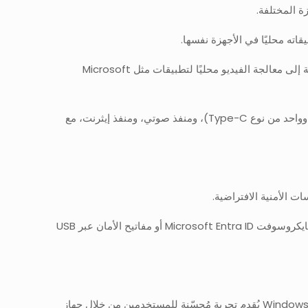
وصُمّم الجهاز لتحسين تجربة سطح المكتب، إذ يوفّر مزايا، مثل الإيقاظ الفوري من وضع السكون، والإقلاع في غضون ثوانٍ قليلة، بالإضافة إلى معالجة الفيديو محليًا لتطبيقات مثل Microsoft
ويدعم الجهاز توصيل شاشتين بدقة قدرها 4K عبر منفذي HDMI و DisplayPort، ويحتوي على أربعة منافذ USB (ثلاثة من نوع Type-A، وواحد من نوع Type-C)، ومنفذ صوتي، ومنفذ إيثرنت، مع
ويهدف هذا النهج إلى ضمان بقاء بيانات الشركات داخل حساباتها السحابية فقط. ويمكن للمستخدمين تسجيل الدخول باستخدام معرّف مايكروسوفت Microsoft Entra ID أو مفاتيح الأمان عبر USB
ومع أن خدمة Windows 365 متاحة في العديد من الأجهزة الحديثة، سواء كانت حواسيب أو أجهزة لوحية أو هواتف، فإن جهاز Windows 365 Link يُقدم تجربة مُحسّنة للمستخدمين من خلال جهاز