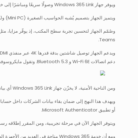
ويوفر جهاز Windows 365 Link وصولًا سريعًا ومباشرًا إلى خدمة Windows 365، التي تتيح تشغيل نظام ويندوز سحابيًا، وبثّه في الأجهزة المختلفة.
ويتميز الجهاز بتصميم يُشبه الحواسيب الصغيرة (Mini PC) ولكنه مخصص حصريًا لخدمة Windows 365، إذ لا يشغّل نظام ويندوز أو تطبيقاته محليًا في الأجهزة نفسها.
Teams.
دعم اتصالات Wi-Fi 6E و Bluetooth 5.3. وتقول مايكروسوفت إن الجهاز يعمل بنظام تشغيل خفيف مبني على ويندوز.
ومن الناحية الأمنية، لا يخزّن جهاز Windows 365 Link أي بيانات محليًا، ولا يمنح المستخدمين صلاحيات إدارية، ولا يسمح بتعطيل السياسات الأمنية الافتراضية.
أو تطبيق Microsoft Authenticator.
ويتوفر الجهاز الآن في مرحلة تجريبية، ومن المقرر إطلاقه رسميًا في أبريل 2025 في أسواق مختارة بسع