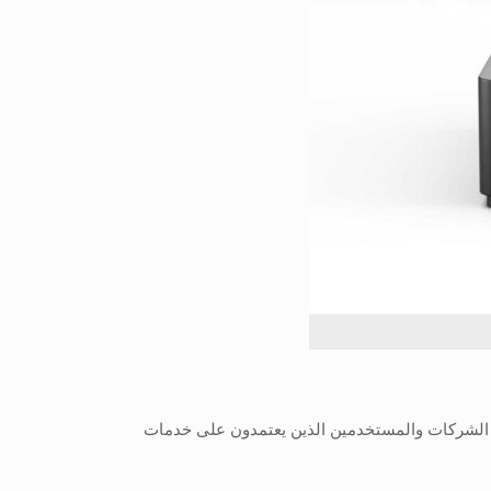
د يحمل اسم Windows 365 Link، وهو حاسوب مُبتكر يستهدف الشركات والمستخدمين الذين يعتمدون على خدمات