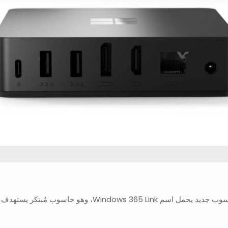
كشفت شركة مايكروسوفت خلال مؤتمر Ignite 2024 عن حاسوب جدي