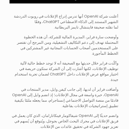
أعلنت شركة OpenAI أنها تدرس إدراج الإعلانات في روبوت الدردشة
الشهير المستند إلى الذكاء الاصطناعي ChatGPT، وفقًا
لما نقلته صحيفة فايننشال تايمز البريطانية.
وأوضحت سارة فراير، المديرة المالية للشركة، أن هذه الخطوة
المحتملة تهدف إلى دعم التكاليف التشغيلية، ومن المرجح أن تقتصر
على المستخدمين أصحاب الحسابات المجانية غير المشتركين في
الخطط المأجورة.
وأكّدت فراير خلال حديثها مع الصحيفة أنه لا توجد خطط حالية لآلية
توظيف الإعلانات، لكنها أشارت إلى أن الشركة ستكون حريصة في
اختيار مواقع عرض الإعلانات داخل ChatGPT لضمان تجربة استخدام
جيدة.
وأضافت فراير أن لديها، إلى جانب كيفن وايل، مدير المنتجات في
OpenAI، خبرة واسعة في مجال الإعلانات؛ إذ انضم وايل إلى OpenAI
قادمًا من منصة التواصل الاجتماعي إنستاجرام، مما يجعله ملمًا بكيفية
تطبيق إستراتيجيات الإعلانات بفاعلية.
وانضم حديثًا إلى OpenAI شيفاكومار فينكاتارامان، الذي كان يعمل في
فريق الإعلانات في محرك البحث الخاص بجوجل، ويُتوقع أن يُسهم في
تعزيز جهود الشركة في تحقيق عائدات من الإعلانات.