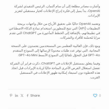
وأشارت مصادر مطلعة إلى أن سام ألتمان، الرئيس التنفيذي لشركة
OpenAI، بدأ يميل إلى فكرة إدراج الإعلانات كخيار مستقبلي لتعزيز
الإيرادات.
وتعتمد OpenAI حاليًا على تحقيق الأرباح من خلال واجهات برمجة
التطبيقات (API) التي تتيح للمطورين استخدام نماذج الذكاء الاصطناعي
في تطبيقاتهم، بالإضافة إلى الخطط المأجورة من ChatGPT التي تقدم
مزايا مُحسّنة للأفراد والشركات.
ومع ذلك، فإن الغالبية العظمى من المستخدمين يعتمدون على النسخة
المجانية، التي توفر عدد طلبات محدودًا لإرسالها إلى النموذج المتقدم
GPT-4o قبل التحوّل تلقائيًا إلى النموذج الأبسط GPT-4o Mini.
وفيما يتعلق بمستقبل الإعلانات في ChatGPT، ذكرت فراير أن الشركة
تفضل استغلال الفرص الأخرى المتاحة حاليًا لزيادة الإيرادات قبل اتخاذ
هذه الخطوة دون استبعاد إمكانية ظهور الإعلانات في المستقبل
القريب.
Share
0